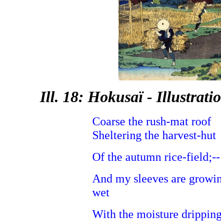
Ill. 18: Hokusaï - Illustra
Coarse the rush-mat roof
Sheltering the harvest-hut
Of the autumn rice-field;--
And my sleeves are growi
wet
With the moisture drippin