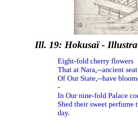
Ill. 19: Hokusaï - Illust
Eight-fold cherry flowers
That at Nara,--ancient seat
Of Our State,--have bloom
-
In Our nine-fold Palace co
Shed their sweet perfume t
day.