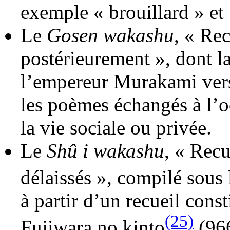
exemple « brouillard » et
Le
Gosen wakashu
, « Re
postérieurement », dont l
l’empereur Murakami vers
les poèmes échangés à l’
la vie sociale ou privée.
Le
Shû i wakashu
, « Recu
délaissés », compilé sous 
à partir d’un recueil const
(25)
Fujiwara no kinto
(966