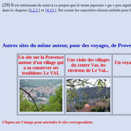
(29) I
l est intéressant de noter à ce propos que le terme japonais «
ga
» peu signif
dans le chapitre {
2.2.2
} et
{
4.13
}
. Par contre les caractères chinois utilisés pour l
Autres sites du même auteur, pour des voyages, de Prove
Un site sur la Provence
Une visite des villages
autour d'un village qui
Un voyag
du centre Var, les
a su conserver ses
environs de Le Val...
traditions: Le VAL
Cliquez sur l'image pour atteindre le site correspondant.