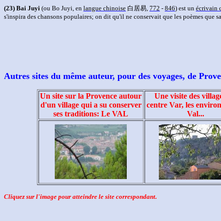
(23)
Bai Juyi
(ou Bo Juyi, en
langue chinoise
白居易
,
772
-
846
) est un
écrivain 
s'inspira des chansons populaires; on dit qu'il ne conservait que les poèmes que s
Autres sites du même auteur, pour des voyages, de Prove
Un site sur la Provence autour
Une visite des villag
d'un village qui a su conserver
centre Var, les enviro
ses traditions: Le VAL
Val...
Cliquez sur l'image pour atteindre le site correspondant.