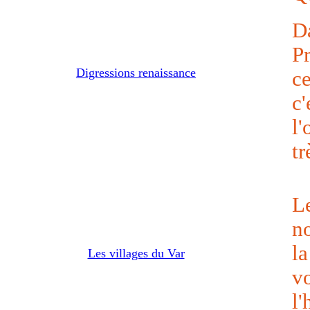
D
Pr
Digressions renaissance
ce
c
l
tr
L
n
l
Les villages du Var
v
l'