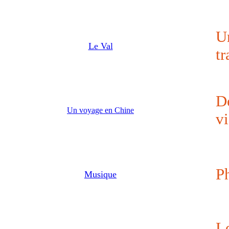
U
Le Val
tr
D
Un voyage en Chine
vi
P
Musique
L