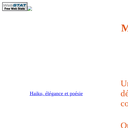
M
Un
dé
Haiku, élégance et poésie
c
Qu