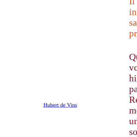
I
i
s
p
Qu
v
hi
p
R
Hubert de Vins
mo
un
s