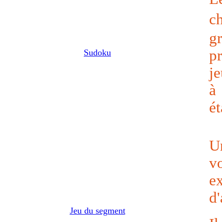
c
gr
p
Sudoku
je
à 
ét
U
v
e
d'
Jeu du segment